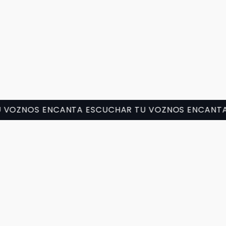
VOZ
NOS ENCANTA ESCUCHAR TU VOZ
NOS ENCANTA 
Más de 2,000 reseñas positivas