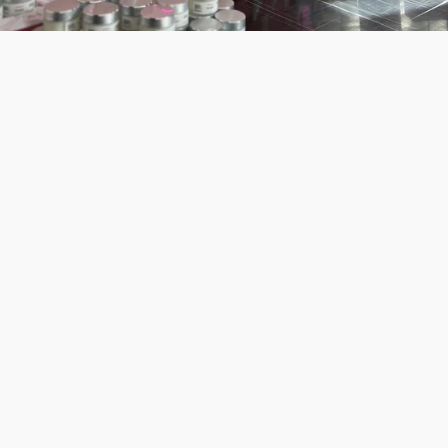
SkinGlow nació de un momento profundamente personal
y transformador. Durante años, nuestra fundadora luchó
con inseguridades causadas por problemas en su piel.
Cada mirada al espejo era una batalla entre querer
ocultarse y desear encontrar una solución real. Fue
entonces cuando entendió que el cuidado de la piel no
solo trata de verse bien, sino de sentirse bien, de
recuperar la confianza y abrazar la propia belleza.
Con esa idea en mente, nació SkinGlow: una marca
dedicada a iluminar la seguridad y belleza de cada
mujer. Cada producto que ofrecemos es el resultado de
una búsqueda incansable por ingredientes efectivos,
fórmulas innovadoras y un compromiso con la
transparencia y el bienestar.